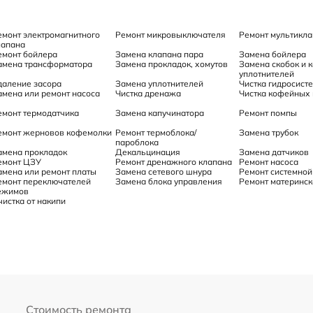
емонт электромагнитного
Ремонт микровыключателя
Ремонт мультикл
лапана
емонт бойлера
Замена клапана пара
Замена бойлера
амена трансформатора
Замена прокладок, хомутов
Замена скобок и к
уплотнителей
даление засора
Замена уплотнителей
Чистка гидросист
амена или ремонт насоса
Чистка дренажа
Чистка кофейных
емонт термодатчика
Замена капучинатора
Ремонт помпы
емонт жерновов кофемолки
Ремонт термоблока/
Замена трубок
пароблока
амена прокладок
Декальцинация
Замена датчиков
емонт ЦЗУ
Ремонт дренажного клапана
Ремонт насоса
амена или ремонт платы
Замена сетевого шнура
Ремонт системной
емонт переключателей
Замена блока управления
Ремонт материнск
ежимов
чистка от накипи
Стоимость ремонта