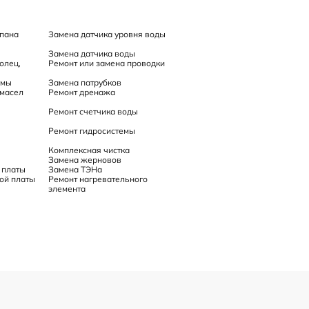
апана
Замена датчика уровня воды
Замена датчика воды
олец,
Ремонт или замена проводки
емы
Замена патрубков
 масел
Ремонт дренажа
Ремонт счетчика воды
Ремонт гидросистемы
Комплексная чистка
Замена жерновов
 платы
Замена ТЭНа
ой платы
Ремонт нагревательного
элемента