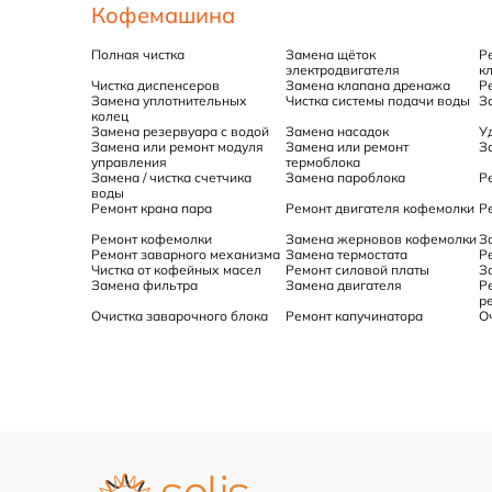
Кофемашина
Полная чистка
Замена щёток
Р
электродвигателя
к
Чистка диспенсеров
Замена клапана дренажа
Р
Замена уплотнительных
Чистка системы подачи воды
З
колец
Замена резервуара с водой
Замена насадок
У
Замена или ремонт модуля
Замена или ремонт
З
управления
термоблока
Замена / чистка счетчика
Замена пароблока
Р
воды
Ремонт крана пара
Ремонт двигателя кофемолки
Р
Ремонт кофемолки
Замена жерновов кофемолки
З
Ремонт заварного механизма
Замена термостата
Р
Чистка от кофейных масел
Ремонт силовой платы
З
Замена фильтра
Замена двигателя
Р
р
Очистка заварочного блока
Ремонт капучинатора
О